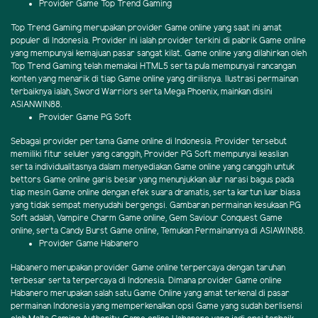
Provider Game Top Trend Gaming
Top Trend Gaming merupakan provider Game online yang saat ini amat
populer di Indonesia. Provider ini ialah provider terkini di pabrik Game online
yang mempunyai kemajuan pasar sangat kilat. Game online yang dilahirkan oleh
Top Trend Gaming telah memakai HTML5 serta pula mempunyai rancangan
konten yang menarik di tiap Game online yang dirilisnya. Ilustrasi permainan
terbaiknya ialah, Sword Warriors serta Mega Phoenix, mainkan disini
ASIANWIN88.
Provider Game PG Soft
Sebagai provider pertama Game online di Indonesia. Provider tersebut
memiliki fitur seluler yang canggih, Provider PG Soft mempunyai keaslian
serta individualitasnya dalam menyediakan Game online yang canggih untuk
bettors Game online garis besar yang menunjukkan alur narasi bagus pada
tiap mesin Game online dengan efek suara dramatis, serta kartun luar biasa
yang tidak sempat menyudahi bergengsi. Gambaran permainan kesukaan PG
Soft adalah, Vampire Charm Game online, Gem Saviour Conquest Game
online, serta Candy Burst Game online, Temukan Permainannya di ASIAWIN88.
Provider Game Habanero
Habanero merupakan provider Game online terpercaya dengan taruhan
terbesar serta terpercaya di Indonesia. Dimana provider Game online
Habanero merupakan salah satu Game Online yang amat terkenal di pasar
permainan Indonesia yang memperkenalkan opsi Game yang sudah berlisensi