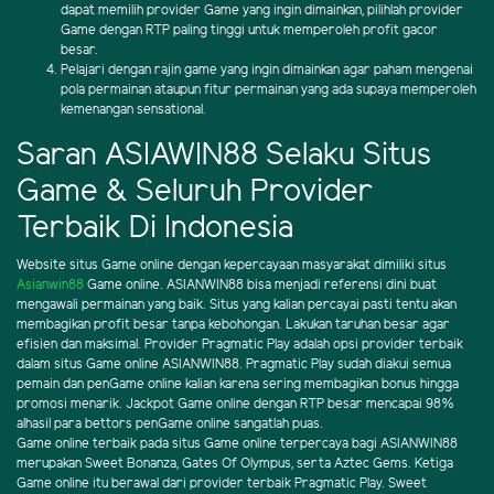
dapat memilih provider Game yang ingin dimainkan, pilihlah provider
Game dengan RTP paling tinggi untuk memperoleh profit gacor
besar.
Pelajari dengan rajin game yang ingin dimainkan agar paham mengenai
pola permainan ataupun fitur permainan yang ada supaya memperoleh
kemenangan sensational.
Saran ASIAWIN88 Selaku Situs
Game & Seluruh Provider
Terbaik Di Indonesia
Website situs Game online dengan kepercayaan masyarakat dimiliki situs
Asianwin88
Game online. ASIANWIN88 bisa menjadi referensi dini buat
mengawali permainan yang baik. Situs yang kalian percayai pasti tentu akan
membagikan profit besar tanpa kebohongan. Lakukan taruhan besar agar
efisien dan maksimal. Provider Pragmatic Play adalah opsi provider terbaik
dalam situs Game online ASIANWIN88. Pragmatic Play sudah diakui semua
pemain dan penGame online kalian karena sering membagikan bonus hingga
promosi menarik. Jackpot Game online dengan RTP besar mencapai 98%
alhasil para bettors penGame online sangatlah puas.
Game online terbaik pada situs Game online terpercaya bagi ASIANWIN88
merupakan Sweet Bonanza, Gates Of Olympus, serta Aztec Gems. Ketiga
Game online itu berawal dari provider terbaik Pragmatic Play. Sweet