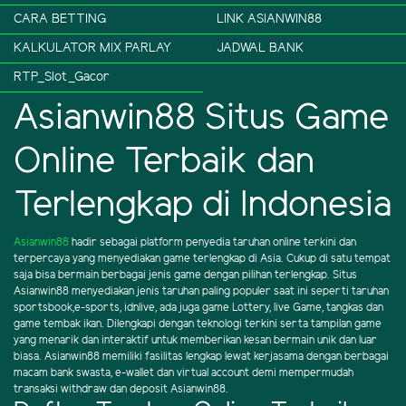
CARA BETTING
LINK ASIANWIN88
KALKULATOR MIX PARLAY
JADWAL BANK
RTP_Slot_Gacor
Asianwin88 Situs Game
Online Terbaik dan
Terlengkap di Indonesia
Asianwin88
hadir sebagai platform penyedia taruhan online terkini dan
terpercaya yang menyediakan game terlengkap di Asia. Cukup di satu tempat
saja bisa bermain berbagai jenis game dengan pilihan terlengkap. Situs
Asianwin88 menyediakan jenis taruhan paling populer saat ini seperti taruhan
sportsbook,e-sports, idnlive, ada juga game Lottery, live Game, tangkas dan
game tembak ikan. Dilengkapi dengan teknologi terkini serta tampilan game
yang menarik dan interaktif untuk memberikan kesan bermain unik dan luar
biasa. Asianwin88 memiliki fasilitas lengkap lewat kerjasama dengan berbagai
macam bank swasta, e-wallet dan virtual account demi mempermudah
transaksi withdraw dan deposit Asianwin88.