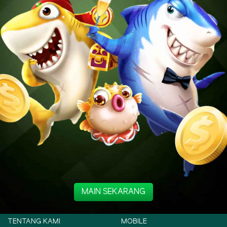
MAIN SEKARANG
TENTANG KAMI
MOBILE