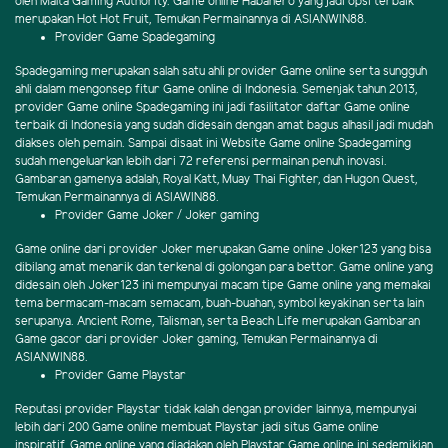
oleh Malta Gaming Authority. Game online Habanero yang jadi opsi terbaik
merupakan Hot Hot Fruit, Temukan Permainannya di ASIANWIN88.
Provider Game Spadegaming
Spadegaming merupakan salah satu ahli provider Game online serta sungguh
ahli dalam mengonsep fitur Game online di Indonesia. Semenjak tahun 2013,
provider Game online Spadegaming ini jadi fasilitator daftar Game online
terbaik di Indonesia yang sudah didesain dengan amat bagus alhasil jadi mudah
diakses oleh pemain. Sampai disaat ini Website Game online Spadegaming
sudah mengeluarkan lebih dari 72 referensi permainan penuh inovasi.
Gambaran gamenya adalah, Royal Katt, Muay Thai Fighter, dan Hugon Quest,
Temukan Permainannya di ASIAWIN88.
Provider Game Joker / Joker gaming
Game online dari provider Joker merupakan Game online Joker123 yang bisa
dibilang amat menarik dan terkenal di golongan para bettor. Game online yang
didesain oleh Joker123 ini mempunyai macam tipe Game online yang memakai
tema bermacam-macam semacam, buah-buahan, symbol keyakinan serta lain
serupanya. Ancient Rome, Talisman, serta Beach Life merupakan Gambaran
Game gacor dari provider Joker gaming, Temukan Permainannya di
ASIANWIN88.
Provider Game Playstar
Reputasi provider Playstar tidak kalah dengan provider lainnya, mempunyai
lebih dari 200 Game online membuat Playstar jadi situs Game online
inspiratif. Game online yang diadakan oleh Playstar Game online ini sedemikian