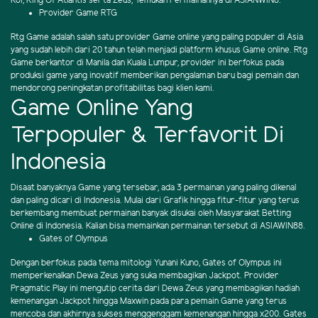
Koi, King Of Atlantis serta Zeus, Temukan Permainannya di ASIANWIN8.
Provider Game RTG
Rtg Game adalah salah satu provider Game online yang paling populer di Asia
yang sudah lebih dari 20 tahun telah menjadi platform khusus Game online. Rtg
Game berkantor di Manila dan Kuala Lumpur, provider ini berfokus pada
produksi game yang inovatif memberikan pengalaman baru bagi pemain dan
mendorong peningkatan profitabilitas bagi klien kami.
Game Online Yang
Terpopuler & Terfavorit Di
Indonesia
Disaat banyaknya Game yang tersebar, ada 3 permainan yang paling dikenal
dan paling dicari di Indonesia. Mulai dari Grafik hingga fitur-fitur yang terus
berkembang membuat permainan banyak disukai oleh Masyarakat Betting
Online di Indonesia. Kalian bisa memainkan permainan tersebut di ASIAWIN88.
Gates of Olympus
Dengan berfokus pada tema mitologi Yunani Kuno, Gates of Olympus ini
memperkenalkan Dewa Zeus yang suka membagikan Jackpot. Provider
Pragmatic Play ini mengutip cerita dari Dewa Zeus yang membagikan hadiah
kemenangan Jackpot hingga Maxwin pada para pemain Game yang terus
mencoba dan akhirnya sukses menggenggam kemenangan hingga x200. Gates