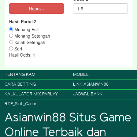
TENTANG KAMI
MOBILE
CARA BETTING
LINK ASIANWIN88
KALKULATOR MIX PARLAY
JADWAL BANK
RTP_Slot_Gacor
Asianwin88 Situs Game
Online Terbaik dan