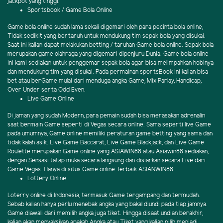
jackpot yang tinggi.
Sportsbook / Game Bola Online
Game bola online sudah lama sekali digemari oleh para pecinta bola online,
Tidak sedikit yang bertaruh untuk mendukung tim sepak bola yang disukai.
Saat ini kalian dapat melakukan betting / taruhan Game bola online. Sepak bola
merupakan game olahraga yang digemari dipenjuru Dunia. Game bola online
ini kami sediakan untuk penggemar sepak bola agar bisa melimpahkan hobinya
dan mendukung tim yang disukai. Pada permainan sportsBook ini kalian bisa
bet atau berGame mulai dari menduga angka Game, Mix Parlay, Handicap,
Over Under serta Odd Even.
Live Game Online
Di jaman yang sudah Modern, para pemain sudah bisa merasakan adrenalin
saat bermain Game seperti di Vegas secara online. Sama seperti live Game
pada umumnya, Game online memiliki peraturan game betting yang sama dan
tidak kalah asik. Live Game Baccarat, Live Game Blackjack, dan Live Game
Roulette merupakan Game online yang ASIAWIN88 atau Asiawin88 sediakan,
dengan Sensasi tatap muka secara langsung dan disiarkan secara Live dari
Game Vegas. Hanya di situs Game online Terbaik ASIANWIN88.
Lottery Online
Loterry online di Indonesia, termasuk Game tergampang dan termudah.
Sebab kalian hanya perlu menebak angka yang bakal diundi pada tiap jamnya.
Game diawali dari memilih angka juga tiket. Hingga disaat undian berakhir,
kalian akan menyaksikan apakah Angka atau Tiket yang kalian pilih menjadi