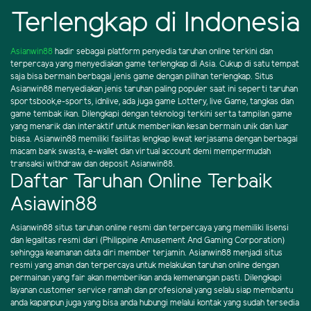
Terlengkap di Indonesia
Asianwin88
hadir sebagai platform penyedia taruhan online terkini dan
terpercaya yang menyediakan game terlengkap di Asia. Cukup di satu tempat
saja bisa bermain berbagai jenis game dengan pilihan terlengkap. Situs
Asianwin88 menyediakan jenis taruhan paling populer saat ini seperti taruhan
sportsbook,e-sports, idnlive, ada juga game Lottery, live Game, tangkas dan
game tembak ikan. Dilengkapi dengan teknologi terkini serta tampilan game
yang menarik dan interaktif untuk memberikan kesan bermain unik dan luar
biasa. Asianwin88 memiliki fasilitas lengkap lewat kerjasama dengan berbagai
macam bank swasta, e-wallet dan virtual account demi mempermudah
transaksi withdraw dan deposit Asianwin88.
Daftar Taruhan Online Terbaik
Asiawin88
Asianwin88 situs taruhan online resmi dan terpercaya yang memiliki lisensi
dan legalitas resmi dari (Philippine Amusement And Gaming Corporation)
sehingga keamanan data diri member terjamin. Asianwin88 menjadi situs
resmi yang aman dan terpercaya untuk melakukan taruhan online dengan
permainan yang fair akan memberikan anda kemenangan pasti. Dilengkapi
layanan customer service ramah dan profesional yang selalu siap membantu
anda kapanpun juga yang bisa anda hubungi melalui kontak yang sudah tersedia