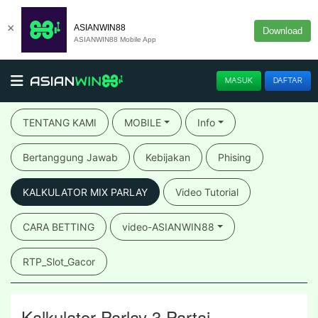
×
ASIANWIN88
Download
ASIANWIN88 Mobile App
MASUK
DAFTAR
TENTANG KAMI
MOBILE
Info
Bertanggung Jawab
Kebijakan
Phising
KALKULATOR MIX PARLAY
Video Tutorial
CARA BETTING
video-ASIANWIN88
RTP_Slot_Gacor