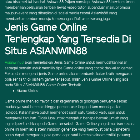
atau bisa melalui livechat Asiawin88 24jam nonstop. Asianwin88 berkomitmen
memberikan pelayanan terbaik lewat video tutorial, panduan main, promosi
maupun event yang dibagikan di sosial media resmi Asiawin88 yang
membantu member menuju kemenangan. Daftar sekarang juga.
Jenis Game Online
Terlengkap Yang Tersedia Di
Situs ASIANWIN88
Asianwin88
akan menjelaskan Jenis Game Online untuk memudahkan kalian
sebagai pemain untuk memilih tipe Game online yang cocok dan kalian gemari.
Fokus dan mengenal jenis Game online akan membantu kalian lebih menguasai
pola serta trick sistem game tersebut. Inilah Jenis Game Online yang ada
pada Situs ASIANWIN88 Game Online Terbaik.
Game Online
Game online menjadi favorit dan kegemaran di golongan penGame sebab
mudahnya saat bermain hingga persentase tinggi dalam mendapatkan
jackpot. Kalian hanya butuh memencet salah satu tombol yaitu spin untuk
mengawali taruhan. Tidak lupa untuk mengatur berapa banyak jumlah yang
ingin dipertaruhkan pada Game tersebut. Game Online yang dimainkan secara
online ini memiliki sistem random generate yang membuat para Gameters
harus dapat menguasai pola game agar saat bermain akan memiliki peluang