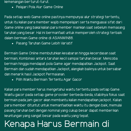
kemenangan berturut-turut.
Pelajari Pola Alur Game Online
Pada setiap web Game online pastinya mempunyai alur strategi tertentu,
untuk itu kalian para member wajib mempelajari serta menguasai sifat dari
Game online yang bakal kalian para member mainkan saat sebelum memasang
taruhan yang besar. Hal ini bermanfaat untuk memperoleh strategi terbaik
dalam bermain Game online di ASIANWIN88.
Pasang Taruhan Game Lebih Variatif
Bermain Game Online membutuhkan kesabaran hingga kecerdasan saat
bermain, Kombinasi antara taruhan kecil sampai taruhan besar. Mencoba
bermain hingga mendapat pola Game agar mendapatkan Jackpot. Saat
Bermain dan sudah mendapatkan Jackpot, alangkah baiknya untuk bersabar
dan menarik hasil Jackpot Permaianan.
Pilih Waktu Bermain Tertentu Agar Gacor
Kalian para member harus mengetahui waktu tertentu pada setiap Game.
Waktu gacor pada setiap game provider berbeda-beda, stabilnya fokus saat
bermain pada jam gacor akan membantu kalian mendapatkan jackpot. Kalian
para member dituntut untuk memanfaatkan waktu itu dengan baik, memulai
pasang taruhan bet dengan nominal yang cukup besar dapat memberikan
keuntungan yang sangat besar pada waktu yang tepat.
Kenapa Harus Bermain di