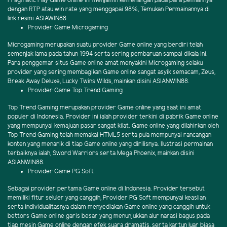
Pragmatic Play Game online ini menjamin kemenangan pada para pemainnya
dengan RTP atau win rate yang menggapai 98%, Temukan Permainannya di
link resmi ASIAWIN88.
Provider Game Microgaming
Microgaming merupakan suatu provider Game online yang berdiri telah
semenjak lama pada tahun 1994 serta sering pembaruan sampai dikala ini.
Para penggemar situs Game online amat menyakini Microgaming selaku
provider yang sering membagikan Game online sangat asyik semacam, Zeus,
Break Away Deluxe, Lucky Twins Wilds, mainkan disini ASIANWIN88.
Provider Game Top Trend Gaming
Top Trend Gaming merupakan provider Game online yang saat ini amat
populer di Indonesia. Provider ini ialah provider terkini di pabrik Game online
yang mempunyai kemajuan pasar sangat kilat. Game online yang dilahirkan oleh
Top Trend Gaming telah memakai HTML5 serta pula mempunyai rancangan
konten yang menarik di tiap Game online yang dirilisnya. Ilustrasi permainan
terbaiknya ialah, Sword Warriors serta Mega Phoenix, mainkan disini
ASIANWIN88.
Provider Game PG Soft
Sebagai provider pertama Game online di Indonesia. Provider tersebut
memiliki fitur seluler yang canggih, Provider PG Soft mempunyai keaslian
serta individualitasnya dalam menyediakan Game online yang canggih untuk
bettors Game online garis besar yang menunjukkan alur narasi bagus pada
tiap mesin Game online dengan efek suara dramatis, serta kartun luar biasa