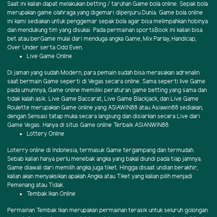
Saat ini kalian dapat melakukan betting / taruhan Game bola online. Sepak bola
merupakan game olahraga yang digemari dipenjuru Dunia. Game bola online
ini kami sediakan untuk penggemar sepak bola agar bisa melimpahkan hobinya
dan mendukung tim yang disukai. Pada permainan sportsBook ini kalian bisa
bet atau berGame mulai dari menduga angka Game, Mix Parlay, Handicap,
Over Under serta Odd Even.
Live Game Online
Di jaman yang sudah Modern, para pemain sudah bisa merasakan adrenalin
saat bermain Game seperti di Vegas secara online. Sama seperti live Game
pada umumnya, Game online memiliki peraturan game betting yang sama dan
tidak kalah asik. Live Game Baccarat, Live Game Blackjack, dan Live Game
Roulette merupakan Game online yang ASIAWIN88 atau Asiawin88 sediakan,
dengan Sensasi tatap muka secara langsung dan disiarkan secara Live dari
Game Vegas. Hanya di situs Game online Terbaik ASIANWIN88.
Lottery Online
Loterry online di Indonesia, termasuk Game tergampang dan termudah.
Sebab kalian hanya perlu menebak angka yang bakal diundi pada tiap jamnya.
Game diawali dari memilih angka juga tiket. Hingga disaat undian berakhir,
kalian akan menyaksikan apakah Angka atau Tiket yang kalian pilih menjadi
Pemenang atau Tidak.
Tembak Ikan Online
Permainan Tembak Ikan merupakan permainan terasik untuk seluruh golongan