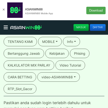
×
ASIANWIN88
Download
ASIANWIN88 Mobile App
MASUK
DAFTAR
TENTANG KAMI
MOBILE
Info
Bertanggung Jawab
Kebijakan
Phising
KALKULATOR MIX PARLAY
Video Tutorial
CARA BETTING
video-ASIANWIN88
RTP_Slot_Gacor
Pastikan anda sudah login terlebih dahulu untuk