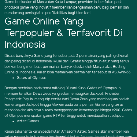
Game berkantor di Manila dan Kuala Lumpur, provider ini berfokus pada
produksi game yang inovatif memberikan pengalaman baru bagi pemain dan
mendorong peningkatan profitabilitas bagi klien kami.
Game Online Yang
Terpopuler & Terfavorit Di
Indonesia
Disaat banyaknya Game yang tersebar, ada 3 permainan yang paling dikenal
dan paling dicari di Indonesia. Mulai dari Grafik hingga fitur-fitur yang terus
berkembang membuat permainan banyak disukai oleh Masyarakat Betting
Online di Indonesia. Kalian bisa memainkan permainan tersebut di ASIAWIN88.
Gates of Olympus
Dengan berfokus pada tema mitologi Yunani Kuno, Gates of Olympus ini
memperkenalkan Dewa Zeus yang suka membagikan Jackpot. Provider
Pragmatic Play ini mengutip cerita dari Dewa Zeus yang membagikan hadiah
kemenangan Jackpot hingga Maxwin pada para pemain Game yang terus
mencoba dan akhirnya sukses menggenggam kemenangan hingga x200. Gates
of Olympus merupakan game RTP tertinggi untuk mendapatkan Jackpot.
Aztec Games
Kalian tahu harta karun pada hutan Amazon? Aztec Games akan memberikan