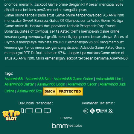
promosi menarik. Jackpot Game online dengan RTP besar mencapai 98%
alhasil para bettors penGame online sangatlah puas.
Game online terbaik pada situs Game online terpercaya bagi ASIANWIN88
merupakan Sweet Bonanza, Gates Of Olympus, serta Aztec Gems. Ketiga
Game online itu berawal dari provider terbaik Pragmatic Play. Sweet
Bonanza, Gates of Olympus, serta Aztec Gems merupakan Game online
kesukaan yang mempunyai grafik menarik juga promo besar lainnya. Gates of
Olympus mempunyai win rate atau RTP kemenangan 98.8% yang membuat
kemenangan terus menuntuk gampang dicapai. Ada pula Game Aztec Gems
mempunyai RTP Default sebesar 97%. Jangan lupa mainkan Game online di
situs ASIANWIN88. Miliki kemenangan jackpot terbesar bersama ASIAWIN88!
Tags:
Asianwin88
|
Asianwin88 Slot
|
Asianwin88 Game Online
|
Asianwin88 Link
|
Asianwin88 Daftar
|
Asianwin88 Login
|
Asianwin88 Gacor
|
Asianwin88 Judi
Online
|
Asianwin88 Rtp
Dukungan Perangkat :
Keamanan Terjamin :
Lisensi :