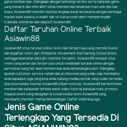
game tembak ikan. Dilengkapi dengan teknologi terkini serta tampilan game
yang menarik dan interaktif untuk memberikan kesan bermain unik dan luar
biasa. Asianwin88 memiliki fasilitas lengkap lewat kerjasama dengan berbagai
macam bank swasta, e-wallet dan virtual account demi mempermudah
transaksi withdraw dan deposit Asianwin88.
Daftar Taruhan Online Terbaik
Asiawin88
Asianwin88 situs taruhan online resmi dan terpercaya yang memiliki lisensi
dan legalitas resmi dari (Philippine Amusement And Gaming Corporation)
sehingga keamanan data diri member terjamin. Asianwin88 menjadi situs
resmi yang aman dan terpercaya untuk melakukan taruhan online dengan
permainan yang fair akan memberikan anda kemenangan pasti. Dilengkapi
layanan customer service ramah dan profesional yang selalu siap membantu
anda kapanpun juga yang bisa anda hubungi melalui kontak yang sudah tersedia
atau bisa melalui livechat Asiawin88 24jam nonstop. Asianwin88 berkomitmen
memberikan pelayanan terbaik lewat video tutorial, panduan main, promosi
maupun event yang dibagikan di sosial media resmi Asiawin88 yang
membantu member menuju kemenangan. Daftar sekarang juga.
Jenis Game Online
Terlengkap Yang Tersedia Di