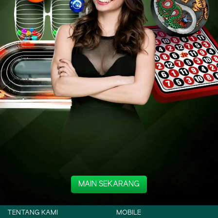
MAIN SEKARANG
TENTANG KAMI
MOBILE