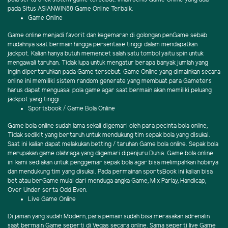
pada Situs ASIANWIN88 Game Online Terbaik.
Game Online
Game online menjadi favorit dan kegemaran di golongan penGame sebab
mudahnya saat bermain hingga persentase tinggi dalam mendapatkan
jackpot. Kalian hanya butuh memencet salah satu tombol yaitu spin untuk
mengawali taruhan. Tidak lupa untuk mengatur berapa banyak jumlah yang
ingin dipertaruhkan pada Game tersebut. Game Online yang dimainkan secara
online ini memiliki sistem random generate yang membuat para Gameters
harus dapat menguasai pola game agar saat bermain akan memiliki peluang
jackpot yang tinggi.
Sportsbook / Game Bola Online
Game bola online sudah lama sekali digemari oleh para pecinta bola online,
Tidak sedikit yang bertaruh untuk mendukung tim sepak bola yang disukai.
Saat ini kalian dapat melakukan betting / taruhan Game bola online. Sepak bola
merupakan game olahraga yang digemari dipenjuru Dunia. Game bola online
ini kami sediakan untuk penggemar sepak bola agar bisa melimpahkan hobinya
dan mendukung tim yang disukai. Pada permainan sportsBook ini kalian bisa
bet atau berGame mulai dari menduga angka Game, Mix Parlay, Handicap,
Over Under serta Odd Even.
Live Game Online
Di jaman yang sudah Modern, para pemain sudah bisa merasakan adrenalin
saat bermain Game seperti di Vegas secara online. Sama seperti live Game