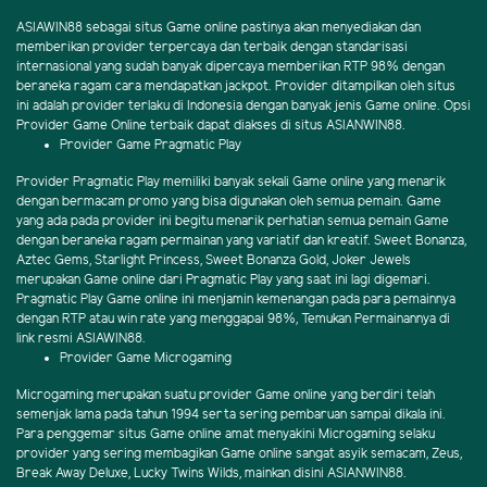
ASIAWIN88 sebagai situs Game online pastinya akan menyediakan dan
memberikan provider terpercaya dan terbaik dengan standarisasi
internasional yang sudah banyak dipercaya memberikan RTP 98% dengan
beraneka ragam cara mendapatkan jackpot. Provider ditampilkan oleh situs
ini adalah provider terlaku di Indonesia dengan banyak jenis Game online. Opsi
Provider Game Online terbaik dapat diakses di situs ASIANWIN88.
Provider Game Pragmatic Play
Provider Pragmatic Play memiliki banyak sekali Game online yang menarik
dengan bermacam promo yang bisa digunakan oleh semua pemain. Game
yang ada pada provider ini begitu menarik perhatian semua pemain Game
dengan beraneka ragam permainan yang variatif dan kreatif. Sweet Bonanza,
Aztec Gems, Starlight Princess, Sweet Bonanza Gold, Joker Jewels
merupakan Game online dari Pragmatic Play yang saat ini lagi digemari.
Pragmatic Play Game online ini menjamin kemenangan pada para pemainnya
dengan RTP atau win rate yang menggapai 98%, Temukan Permainannya di
link resmi ASIAWIN88.
Provider Game Microgaming
Microgaming merupakan suatu provider Game online yang berdiri telah
semenjak lama pada tahun 1994 serta sering pembaruan sampai dikala ini.
Para penggemar situs Game online amat menyakini Microgaming selaku
provider yang sering membagikan Game online sangat asyik semacam, Zeus,
Break Away Deluxe, Lucky Twins Wilds, mainkan disini ASIANWIN88.