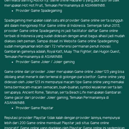
oleh Malta Gaming Authority. Game online Habanero yang jadi opsi terbaik
merupakan Hot Hot Fruit, Temukan Permainannya di ASIANWIN88.
Provider Game Spadegaming
Spadegaming merupakan salah satu ahli provider Game online serta sungguh
ahli dalam mengonsep fitur Game online di Indonesia. Semenjak tahun 2013,
provider Game online Spadegaming ini jadi fasilitator daftar Game online
terbaik di Indonesia yang sudah didesain dengan amat bagus alhasil jadi mudah
diakses oleh pemain. Sampai disaat ini Website Game online Spadegaming
sudah mengeluarkan lebih dari 72 referensi permainan penuh inovasi.
Gambaran gamenya adalah, Royal Katt, Muay Thai Fighter, dan Hugon Quest,
Temukan Permainannya di ASIAWIN88.
Provider Game Joker / Joker gaming
Game online dari provider Joker merupakan Game online Joker123 yang bisa
dibilang amat menarik dan terkenal di golongan para bettor. Game online yang
didesain oleh Joker123 ini mempunyai macam tipe Game online yang memakai
tema bermacam-macam semacam, buah-buahan, symbol keyakinan serta lain
serupanya. Ancient Rome, Talisman, serta Beach Life merupakan Gambaran
Game gacor dari provider Joker gaming, Temukan Permainannya di
ASIANWIN88.
Provider Game Playstar
Reputasi provider Playstar tidak kalah dengan provider lainnya, mempunyai
lebih dari 200 Game online membuat Playstar jadi situs Game online
inspiratif. Game online yang diadakan oleh Playstar Game online ini sedemikian