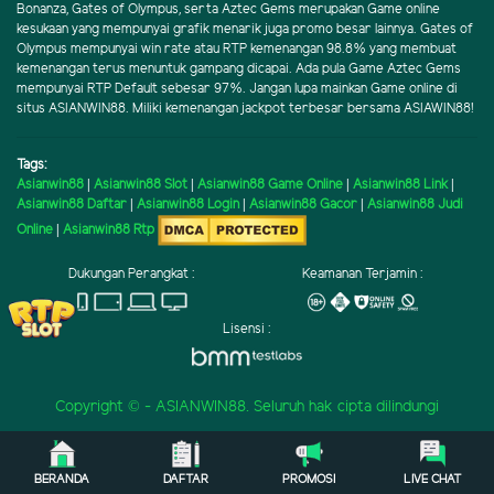
Bonanza, Gates of Olympus, serta Aztec Gems merupakan Game online
kesukaan yang mempunyai grafik menarik juga promo besar lainnya. Gates of
Olympus mempunyai win rate atau RTP kemenangan 98.8% yang membuat
kemenangan terus menuntuk gampang dicapai. Ada pula Game Aztec Gems
mempunyai RTP Default sebesar 97%. Jangan lupa mainkan Game online di
situs ASIANWIN88. Miliki kemenangan jackpot terbesar bersama ASIAWIN88!
Tags:
Asianwin88
|
Asianwin88 Slot
|
Asianwin88 Game Online
|
Asianwin88 Link
|
Asianwin88 Daftar
|
Asianwin88 Login
|
Asianwin88 Gacor
|
Asianwin88 Judi
Online
|
Asianwin88 Rtp
Dukungan Perangkat :
Keamanan Terjamin :
Lisensi :
Copyright © - ASIANWIN88. Seluruh hak cipta dilindungi
BERANDA
DAFTAR
PROMOSI
LIVE CHAT